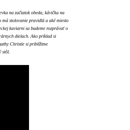
ievka na začiatok obeda, kávička na
 má stolovanie pravidlá a aké miesto
edeckej kaviarni sa budeme rozprávať o
rárnych dielach. Ako príklad si
thy Christie si priblížime
 stôl.