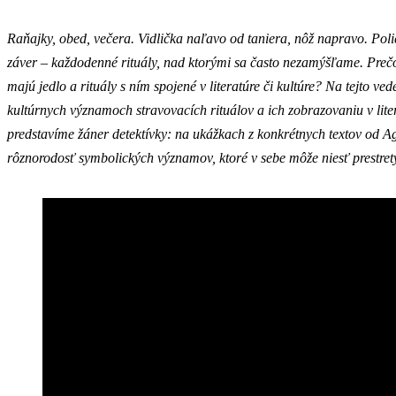
Raňajky, obed, večera. Vidlička naľavo od taniera, nôž napravo. Pol
záver – každodenné rituály, nad ktorými sa často nezamýšľame. Prečo
majú jedlo a rituály s ním spojené v literatúre či kultúre? Na tejto v
kultúrnych významoch stravovacích rituálov a ich zobrazovaniu v lite
predstavíme žáner detektívky: na ukážkach z konkrétnych textov od Aga
rôznorodosť symbolických významov, ktoré v sebe môže niesť prestretý