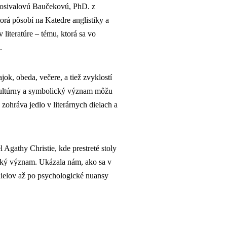
 Rosivalovú Baučekovú, PhD. z
orá pôsobí na Katedre anglistiky a
 literatúre – tému, ktorá sa vo
.
jok, obeda, večere, a tiež zvyklostí
 kultúrny a symbolický význam môžu
zohráva jedlo v literárnych dielach a
 Agathy Christie, kde prestreté stoly
ický význam. Ukázala nám, ako sa v
dielov až po psychologické nuansy