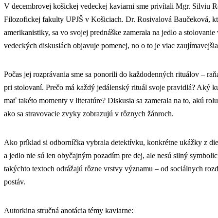
V decembrovej košickej vedeckej kaviarni sme privítali Mgr. Silviu
Filozofickej fakulty UPJŠ v Košiciach. Dr. Rosivalová Baučeková, kt
amerikanistiky, sa vo svojej prednáške zamerala na jedlo a stolovanie v
vedeckých diskusiách objavuje pomenej, no o to je viac zaujímavejšia
Počas jej rozprávania sme sa ponorili do každodenných rituálov – raňa
pri stolovaní. Prečo má každý jedálenský rituál svoje pravidlá? Aký
mať takéto momenty v literatúre? Diskusia sa zamerala na to, akú rolu 
ako sa stravovacie zvyky zobrazujú v rôznych žánroch.
Ako príklad si odborníčka vybrala detektívku, konkrétne ukážky z diel
a jedlo nie sú len obyčajným pozadím pre dej, ale nesú silný symbol
takýchto textoch odrážajú rôzne vrstvy významu – od sociálnych roz
postáv.
Autorkina stručná anotácia témy kaviarne: