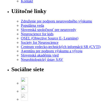
Kontakt
Užitočné linky
Združenie pre podporu neurovedného výskumu
Populárna veda
Slovenská spoločnosť pre neurovedy
Neuroscience for kids
OSEL (Objective Source E- Learning)
Society for Neuroscience
Centrum vedecko-technických informácii SR (CVTI)
Agentúra pre podporu výskumu a vývoja
Slovenská akadémia vied
Neurobiologický ústav SAV
Sociálne siete