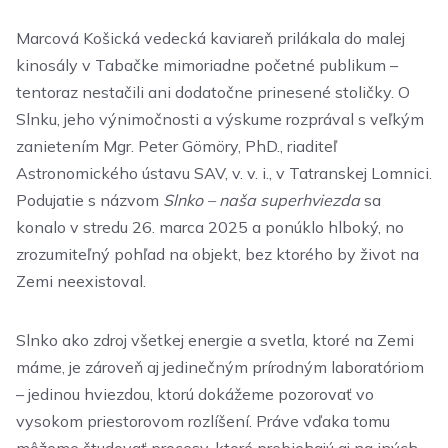
Marcová Košická vedecká kaviareň prilákala do malej
kinosály v Tabačke mimoriadne početné publikum –
tentoraz nestačili ani dodatočne prinesené stoličky. O
Slnku, jeho výnimočnosti a výskume rozprával s veľkým
zanietením Mgr. Peter Gömöry, PhD., riaditeľ
Astronomického ústavu SAV, v. v. i., v Tatranskej Lomnici.
Podujatie s názvom
Slnko – naša superhviezda
sa
konalo v stredu 26. marca 2025 a ponúklo hlboký, no
zrozumiteľný pohľad na objekt, bez ktorého by život na
Zemi neexistoval.
Slnko ako zdroj všetkej energie a svetla, ktoré na Zemi
máme, je zároveň aj jedinečným prírodným laboratóriom
– jedinou hviezdou, ktorú dokážeme pozorovať vo
vysokom priestorovom rozlíšení. Práve vďaka tomu
môžeme študovať procesy, ktoré prebiehajú aj na iných