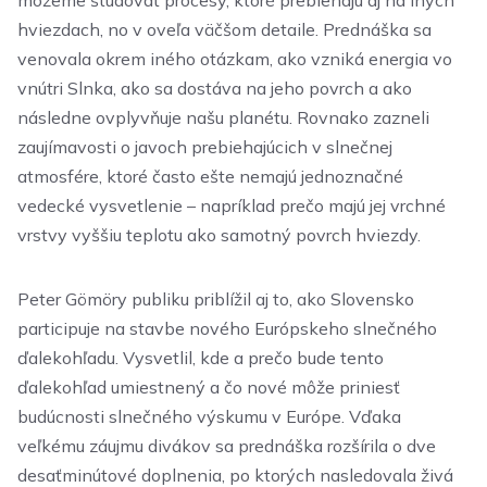
hviezdach, no v oveľa väčšom detaile. Prednáška sa
venovala okrem iného otázkam, ako vzniká energia vo
vnútri Slnka, ako sa dostáva na jeho povrch a ako
následne ovplyvňuje našu planétu. Rovnako zazneli
zaujímavosti o javoch prebiehajúcich v slnečnej
atmosfére, ktoré často ešte nemajú jednoznačné
vedecké vysvetlenie – napríklad prečo majú jej vrchné
vrstvy vyššiu teplotu ako samotný povrch hviezdy.
Peter Gömöry publiku priblížil aj to, ako Slovensko
participuje na stavbe nového Európskeho slnečného
ďalekohľadu. Vysvetlil, kde a prečo bude tento
ďalekohľad umiestnený a čo nové môže priniesť
budúcnosti slnečného výskumu v Európe. Vďaka
veľkému záujmu divákov sa prednáška rozšírila o dve
desaťminútové doplnenia, po ktorých nasledovala živá