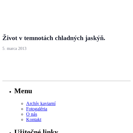
Život v temnotách chladných jaskýň.
5. marca 2013
Menu
Archív kaviarní
Fotogaléria
O nás
Kontakt
Užitočné linky