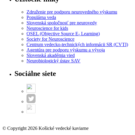
Združenie pre podporu neurovedného výskumu
Populárna veda
Slovenská spoločnosť pre neurovedy
Neuroscience for kids
OSEL (Objective Source E- Learning)
Society for Neuroscience
Centrum vedecko-technických informácii SR (CVTI)
Agentúra pre podporu výskumu a vývoja
Slovenská akadémia vied
Neurobiologický ústav SAV
Sociálne siete
© Copyright 2026 Košické vedecké kaviarne