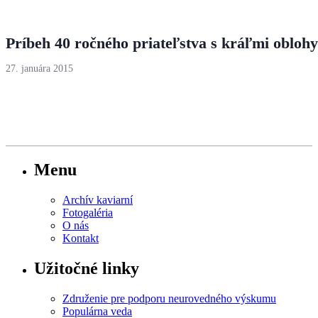
Príbeh 40 ročného priateľstva s kráľmi oblohy
27. januára 2015
Menu
Archív kaviarní
Fotogaléria
O nás
Kontakt
Užitočné linky
Združenie pre podporu neurovedného výskumu
Populárna veda